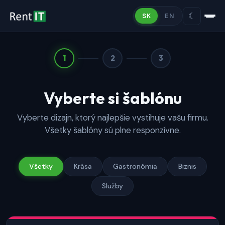
☾
SK
EN
1
2
3
Vyberte si šablónu
Vyberte dizajn, ktorý najlepšie vystihuje vašu firmu.
Všetky šablóny sú plne responzívne.
Všetky
Krása
Gastronómia
Biznis
Služby